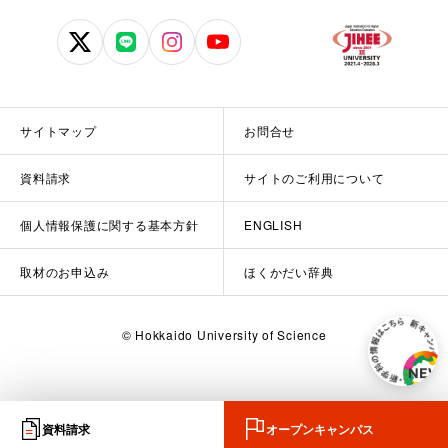
北
北
北
北
海
海
海
海
道
道
道
道
科
科
科
科
サイトマップ
お問合せ
学
学
学
学
大
大
大
大
資料請求
サイトのご利用について
学
学
学
学
公
公
公
公
個人情報保護に関する基本方針
ENGLISH
式
式
式
式
X
LINE
Instagram
YouTube
取材のお申込み
ほくかだい辞典
© Hokkaido University of Science
資料請求
オープンキャンパス