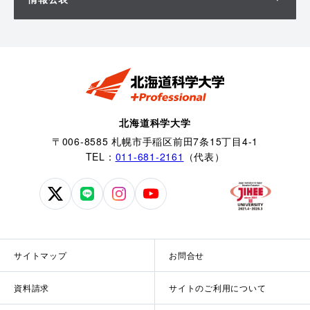
北海道科学大学
〒006-8585 札幌市手稲区前田7条15丁目4-1
TEL：
011-681-2161
（代表）
北
北
北
北
海
海
海
海
道
道
道
道
科
科
科
科
サイトマップ
お問合せ
学
学
学
学
大
大
大
大
資料請求
サイトのご利用について
学
学
学
学