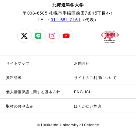
北海道科学大学
〒006-8585 札幌市手稲区前田7条15丁目4-1
TEL：
011-681-2161
（代表）
北
北
北
北
海
海
海
海
道
道
道
道
科
科
科
科
サイトマップ
お問合せ
学
学
学
学
大
大
大
大
資料請求
サイトのご利用について
学
学
学
学
公
公
公
公
個人情報保護に関する基本方針
ENGLISH
式
式
式
式
X
LINE
Instagram
YouTube
取材のお申込み
ほくかだい辞典
© Hokkaido University of Science