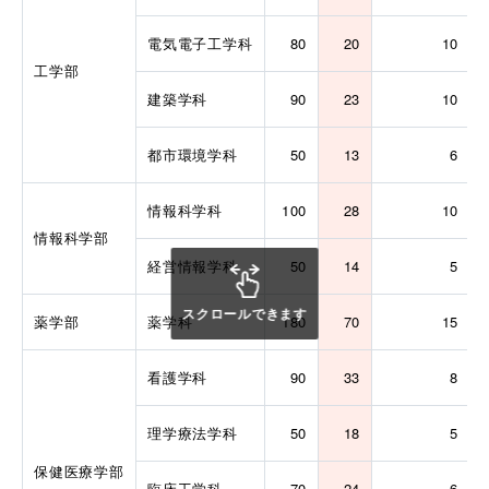
電気電子工学科
80
20
10
工学部
建築学科
90
23
10
都市環境学科
50
13
6
情報科学科
100
28
10
情報科学部
経営情報学科
50
14
5
スクロールできます
薬学部
薬学科
180
70
15
看護学科
90
33
8
理学療法学科
50
18
5
保健医療学部
臨床工学科
70
24
6