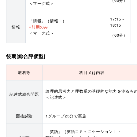
（60分）
＜マーク式＞
17:15～
「情報」（情報Ⅰ）
18:15
情報
※前期のみ
＜マーク式＞
（60分）
後期[総合評価型]
教科等
科目又は内容
論理的思考力と理数系の基礎的な能力を測るも
記述式総合問題
＜記述式＞
面接試験
1グループ25分で実施
「英語」（英語コミュニケーションⅠ・