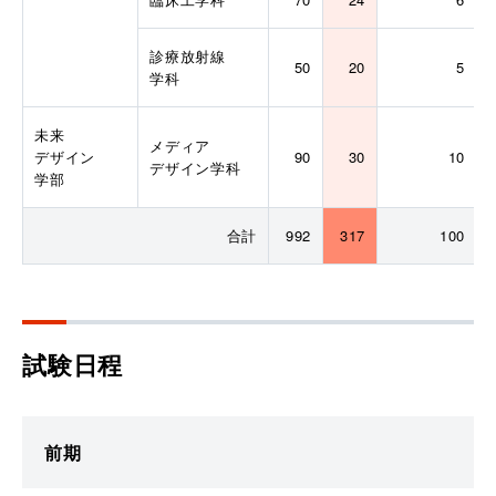
診療放射線
50
20
5
学科
未来
メディア
デザイン
90
30
10
デザイン学科
学部
合計
992
317
100
試験日程
前期