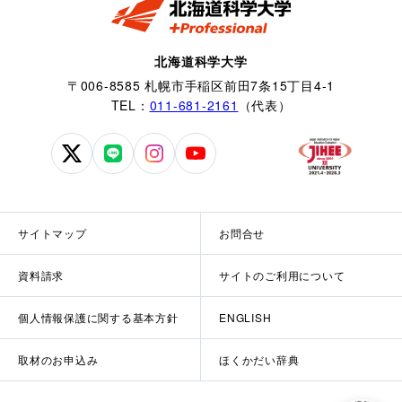
北海道科学大学
〒006-8585 札幌市手稲区前田7条15丁目4-1
TEL：
011-681-2161
（代表）
北
北
北
北
海
海
海
海
道
道
道
道
科
科
科
科
サイトマップ
お問合せ
学
学
学
学
大
大
大
大
資料請求
サイトのご利用について
学
学
学
学
公
公
公
公
個人情報保護に関する基本方針
ENGLISH
式
式
式
式
X
LINE
Instagram
YouTube
取材のお申込み
ほくかだい辞典