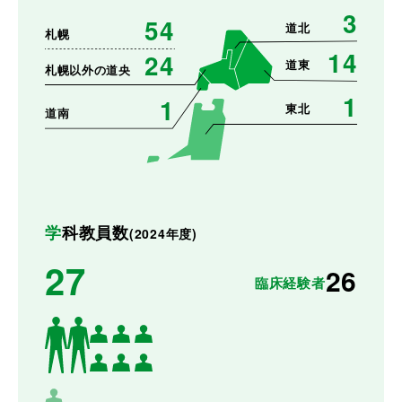
3
54
道北
札幌
14
24
道東
札幌以外の道央
1
1
東北
道南
学科教員数
(2024年度)
27
26
臨床経験者