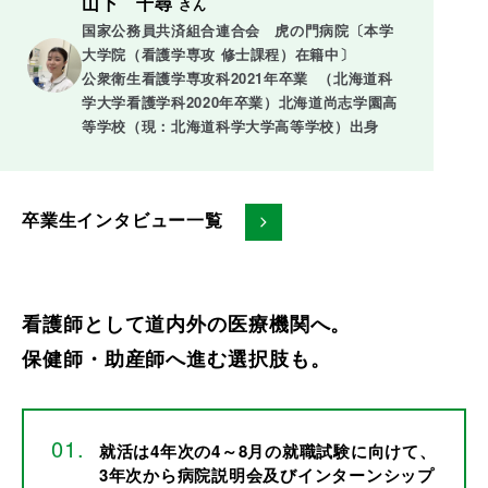
山下 千尋
さん
国家公務員共済組合連合会　虎の門病院〔本学
大学院（看護学専攻 修士課程）在籍中〕

公衆衛生看護学専攻科2021年卒業  （北海道科
学大学看護学科2020年卒業）北海道尚志学園高
等学校（現：北海道科学大学高等学校）出身
卒業生インタビュー一覧
看護師として道内外の医療機関へ。
保健師・助産師へ進む選択肢も。
就活は4年次の4～8月の就職試験に向けて、
3年次から病院説明会及びインターンシップ