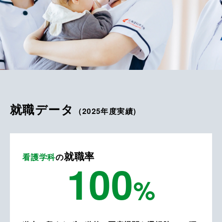
就職データ
(
2025
年度実績)
就職率
看護学科
の
100
%