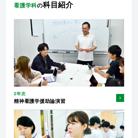
科目紹介
看護学科
の
2年次
精神看護学援助論演習