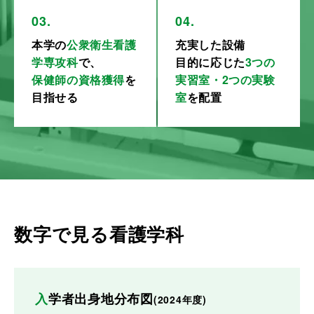
本学の
公衆衛生看護
充実した設備
学専攻科
で、
目的に応じた
3つの
保健師の資格獲得
を
実習室・2つの実験
目指せる
室
を配置
数字で見る看護学科
入学者出身地分布図
(2024年度)