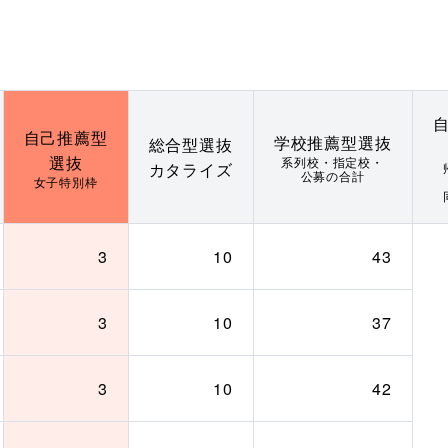
自己推薦型
学校推薦型選抜
総合型選抜
選抜
系列校・指定校・
カタライズ
公募の合計
女子特別枠
3
10
43
3
10
37
3
10
42