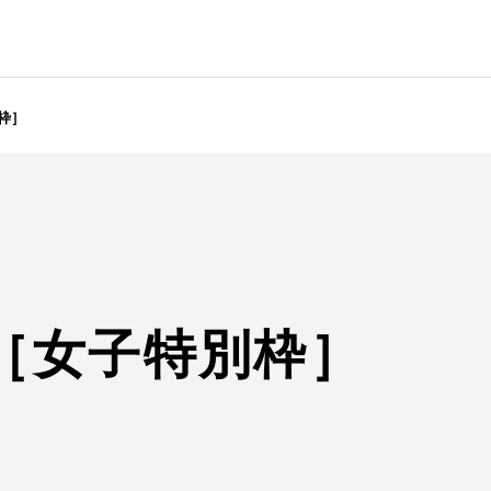
枠］
［女子特別枠］