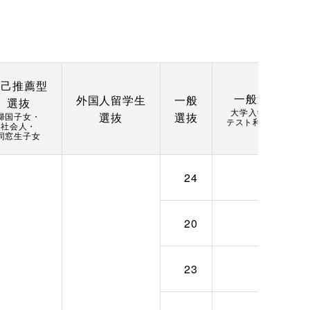
自己推薦型
一般選抜
外国人留学生
一般
選抜
大学入学共通
選抜
選抜
帰国子女・
テスト利用選抜
社会人・
同窓生子女
24
12
20
10
23
12