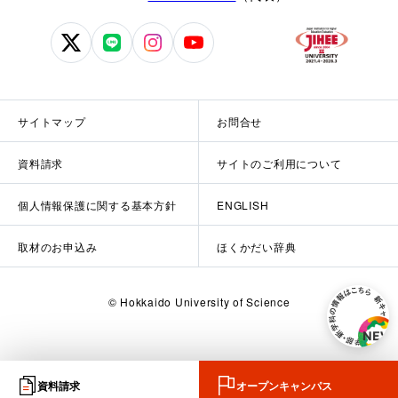
北
北
北
北
海
海
海
海
道
道
道
道
科
科
科
科
サイトマップ
お問合せ
学
学
学
学
大
大
大
大
資料請求
サイトのご利用について
学
学
学
学
公
公
公
公
個人情報保護に関する基本方針
ENGLISH
式
式
式
式
X
LINE
Instagram
YouTube
取材のお申込み
ほくかだい辞典
© Hokkaido University of Science
資料請求
オープンキャンパス