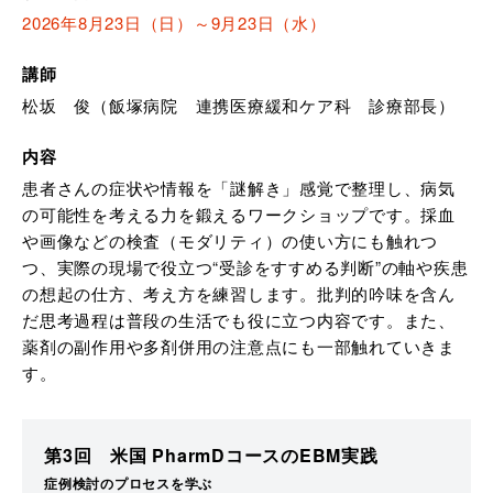
2026年8月23日（日）～9月23日（水）
講師
松坂 俊（飯塚病院 連携医療緩和ケア科 診療部長）
内容
患者さんの症状や情報を「謎解き」感覚で整理し、病気
の可能性を考える力を鍛えるワークショップです。採血
や画像などの検査（モダリティ）の使い方にも触れつ
つ、実際の現場で役立つ“受診をすすめる判断”の軸や疾患
の想起の仕方、考え方を練習します。批判的吟味を含ん
だ思考過程は普段の生活でも役に立つ内容です。また、
薬剤の副作用や多剤併用の注意点にも一部触れていきま
す。
第3回 米国 PharmDコースのEBM実践
症例検討のプロセスを学ぶ