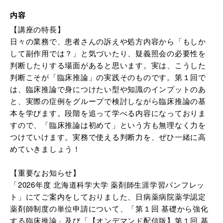
内容
【講座の特長】
日々の業務で、患者さんの訴えや処方内容から「もしか
して副作用では？」と気づいたり、疑義照会の必要性を
判断したりする場面があると思います。実は、こうした
判断こそが「臨床推論」の実践そのものです。第１回で
は、臨床推論で身につけたい型や知識のインプットのあ
と、実際の症例をグループで検討しながら臨床推論の基
本を学びます。段階を追って学べる内容になっておりま
すので、「臨床推論は初めて」という方も無理なく力を
つけていけます。実務で使える判断力を、ぜひ一緒に高
めていきましょう！
【重要なお知らせ】
「2026年度 北海道科学大学 薬剤師生涯学習パンフレッ
ト」にてご案内をしておりました、日病薬病院薬学認定
薬剤師制度の単位申請について、「第１回 基礎から強化
する臨床推論」及び「【オンデマンド配信版】第１回 基