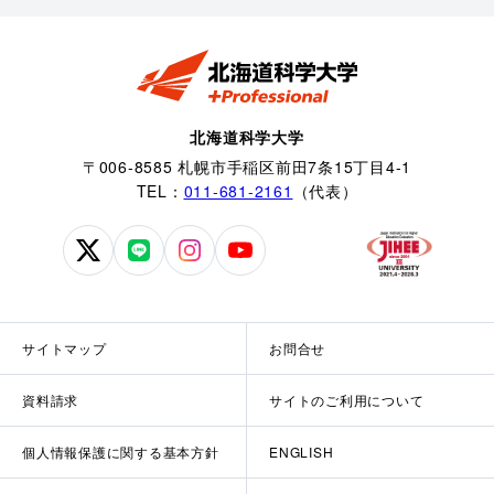
北海道科学大学
〒006-8585 札幌市手稲区前田7条15丁目4-1
TEL：
011-681-2161
（代表）
北
北
北
北
海
海
海
海
道
道
道
道
科
科
科
科
サイトマップ
お問合せ
学
学
学
学
大
大
大
大
資料請求
サイトのご利用について
学
学
学
学
公
公
公
公
個人情報保護に関する基本方針
ENGLISH
式
式
式
式