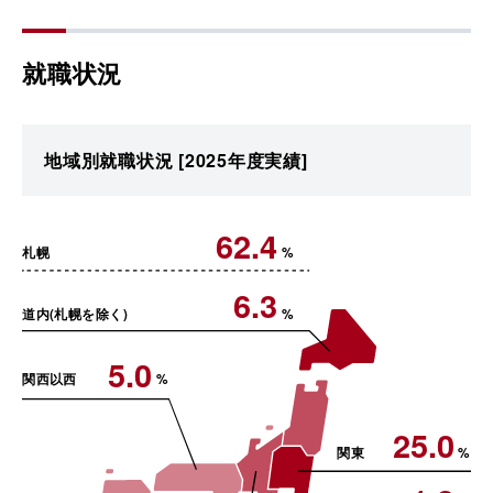
就職状況
地域別就職状況
[2025年度実績]
62.4
札幌
%
6.3
道内(札幌を除く)
%
5.0
関西以西
%
25.0
関東
%