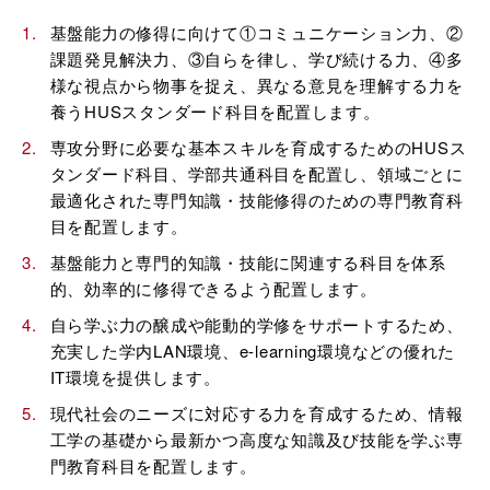
基盤能力の修得に向けて①コミュニケーション力、②
課題発見解決力、③自らを律し、学び続ける力、④多
様な視点から物事を捉え、異なる意見を理解する力を
養うHUSスタンダード科目を配置します。
専攻分野に必要な基本スキルを育成するためのHUSス
タンダード科目、学部共通科目を配置し、領域ごとに
最適化された専門知識・技能修得のための専門教育科
目を配置します。
基盤能力と専門的知識・技能に関連する科目を体系
的、効率的に修得できるよう配置します。
自ら学ぶ力の醸成や能動的学修をサポートするため、
充実した学内LAN環境、e-learning環境などの優れた
IT環境を提供します。
現代社会のニーズに対応する力を育成するため、情報
工学の基礎から最新かつ高度な知識及び技能を学ぶ専
門教育科目を配置します。