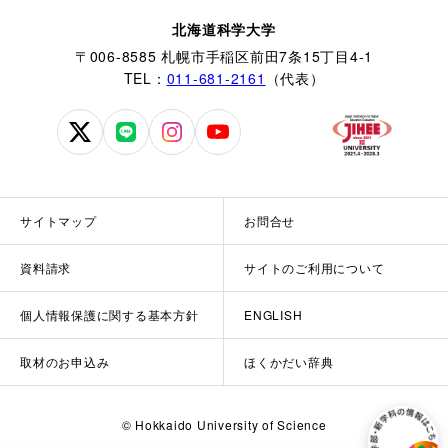
北海道科学大学
〒006-8585 札幌市手稲区前田7条15丁目4-1
TEL：
011-681-2161
（代表）
北
北
北
北
海
海
海
海
道
道
道
道
科
科
科
科
サイトマップ
お問合せ
学
学
学
学
大
大
大
大
資料請求
サイトのご利用について
学
学
学
学
公
公
公
公
個人情報保護に関する基本方針
ENGLISH
式
式
式
式
X
LINE
Instagram
YouTube
取材のお申込み
ほくかだい辞典
© Hokkaido University of Science