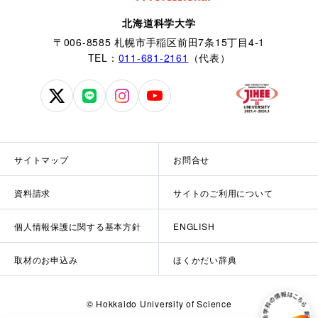
北海道科学大学
〒006-8585 札幌市手稲区前田7条15丁目4-1
TEL：
011-681-2161
（代表）
北
北
北
北
海
海
海
海
道
道
道
道
科
科
科
科
サイトマップ
お問合せ
学
学
学
学
大
大
大
大
資料請求
サイトのご利用について
学
学
学
学
公
公
公
公
個人情報保護に関する基本方針
ENGLISH
式
式
式
式
X
LINE
Instagram
YouTube
取材のお申込み
ほくかだい辞典
© Hokkaido University of Science