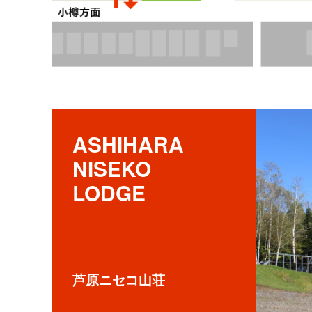
ASHIHARA 

NISEKO 

LODGE
芦原ニセコ山荘