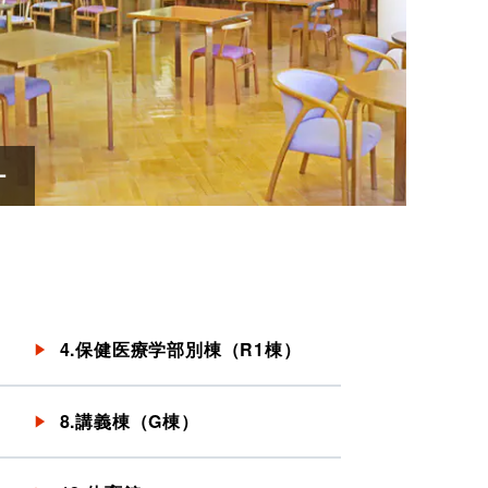
ー
4.保健医療学部別棟（R1棟）
8.講義棟（G棟）