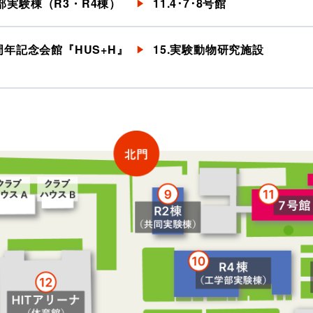
学部実験棟（R3・R4棟）
11.4･7･8号館
00周年記念会館『HUS+H』
15.実験動物研究施設