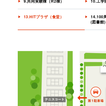
9.共同実験棟（R2棟）
10.工
13.HITプラザ（食堂）
14.1
(図書館)