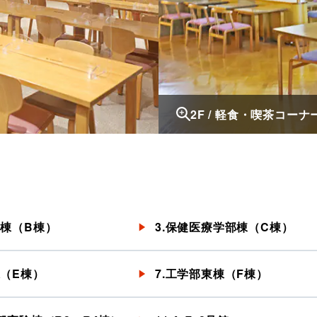
2F / 軽食・喫茶コーナ
部棟（B棟）
3.保健医療学部棟（C棟）
棟（E棟）
7.工学部東棟（F棟）