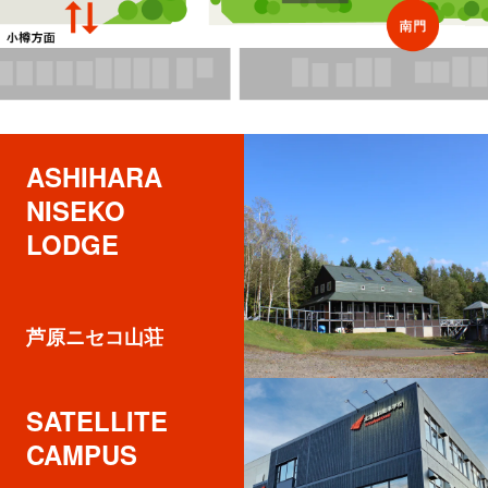
ASHIHARA 

NISEKO 

LODGE
芦原ニセコ山荘
SATELLITE 

CAMPUS