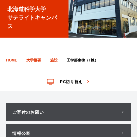
北海道科学大学
サテライトキャンパ
ス
HOME
大学概要
施設
工学部東棟（F棟）
PC切り替え
ご寄付のお願い
情報公表