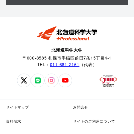
北海道科学大学
〒006-8585 札幌市手稲区前田7条15丁目4-1
TEL：
011-681-2161
（代表）
北
北
北
北
海
海
海
海
道
道
道
道
科
科
科
科
サイトマップ
お問合せ
学
学
学
学
大
大
大
大
資料請求
サイトのご利用について
学
学
学
学
公
公
公
公