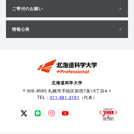
ご寄付のお願い
情報公表
北海道科学大学
〒006-8585 札幌市手稲区前田7条15丁目4-1
TEL：
011-681-2161
（代表）
北
北
北
北
海
海
海
海
道
道
道
道