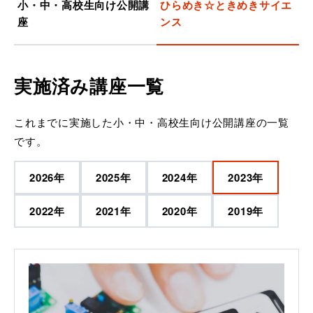
小・中・高校生向け公開講
ひらめき☆ときめきサイエ
座
ンス
実施済み講座一覧
これまでに実施した小・中・高校生向け公開講座の一覧
です。
2026
年
2025
年
2024
年
2023
年
2022
年
2021
年
2020
年
2019
年