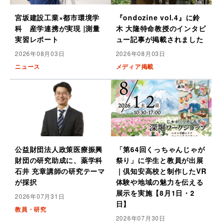
宮坂建設工業×都市環境学
『ondozine vol.4』に鈴
科 産学連携が実現 |測量
木 大隆特命教授のインタビ
実習レポート
ュー記事が掲載されました
2026年08月03日
2026年08月03日
ニュース
メディア掲載
公益財団法人政策医療振興
「第64回くっちゃんじゃが
財団の研究助成に、薬学科
祭り」に学生と教員が出展
石井 充章講師の研究テーマ
｜倶知安高校と制作したVR
が採択
体験や地域の魅力を伝える
展示を実施【8月1日・2
2026年07月31日
日】
教員・研究
2026年07月30日