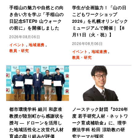
手稲山の魅力や自然との向
学生が企画協力！「山の日
き合い方を学ぶ「手稲山の
こどもワークショップ
日記念STEP0 山ウォーク
2026」を札幌オリンピック
の前に」を開催しました
ミュージアムで開催｜【8
月11日（火・祝）】
2026年08月06日
2026年08月06日
イベント
地域連携
教員・研究
イベント
地域連携
教員・研究
都市環境学科 細川 和彦准
ノーステック財団『2026年
教授が陸別町から感謝状を
度 若手研究人材・ネットワ
授与 ― ドローンを活用し
ーク育成補助金』に、理学
た地域活性化と次世代人材
療法学科 松田 涼助教の研
育成の取り組みが評価
究テーマが採択