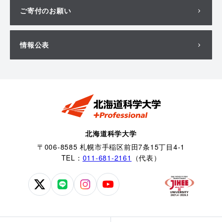
ご寄付のお願い
情報公表
北海道科学大学
〒006-8585 札幌市手稲区前田7条15丁目4-1
TEL：
011-681-2161
（代表）
北
北
北
北
海
海
海
海
道
道
道
道