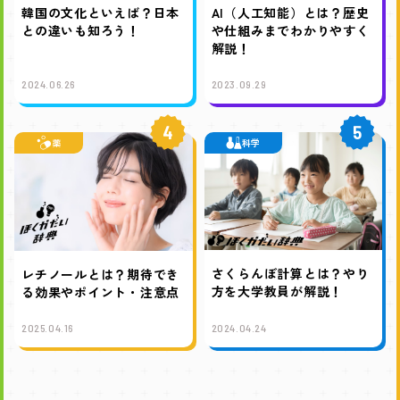
韓国の文化といえば？日本
AI（人工知能）とは？歴史
との違いも知ろう！
や仕組みまでわかりやすく
解説！
2024.06.26
2023.09.29
4
5
薬
科学
さくらんぼ計算とは？やり
レチノールとは？期待でき
方を大学教員が解説！
る効果やポイント・注意点
2025.04.16
2024.04.24