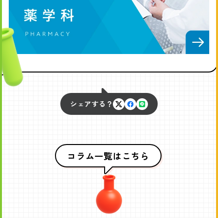
シェアする？
X
Facebook
LINE
で
で
で
シ
シ
シ
ェ
ェ
ェ
コラム一覧はこちら
ア
ア
ア
す
す
す
る
る
る