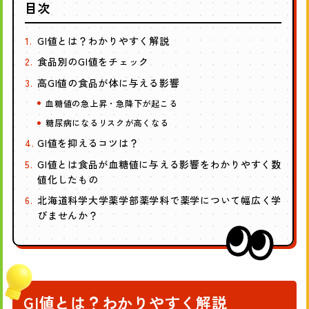
ェ
ェ
ェ
目次
ア
ア
ア
GI値とは？わかりやすく解説
す
す
す
る
る
る
食品別のGI値をチェック
高GI値の食品が体に与える影響
血糖値の急上昇・急降下が起こる
糖尿病になるリスクが高くなる
GI値を抑えるコツは？
GI値とは食品が血糖値に与える影響をわかりやすく数
値化したもの
北海道科学大学薬学部薬学科で薬学について幅広く学
びませんか？
GI値とは？わかりやすく解説