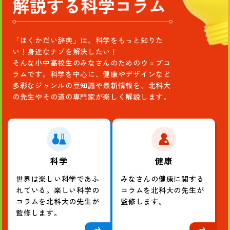
典
ぶ
が
っ
楽
て？
し
「ほくかだい辞典」は、科学をもっと知りた
く
い！身近なナゾを解決したい！
そんな小中高校生のみなさんのためのウェブコ
な
ラムです。科学を中心に、健康やデザインなど
る！
多彩なジャンルの豆知識や最新情報を、北科大
身
の先生やその道の専門家が楽しく解説します。
近
な
ふ
し
ぎ
科学
健康
を
世界は楽しい科学であふ
みなさんの健康に関する
解
れている。楽しい科学の
コラムを北科大の先生が
説
コラムを北科大の先生が
監修します。
す
監修します。
る