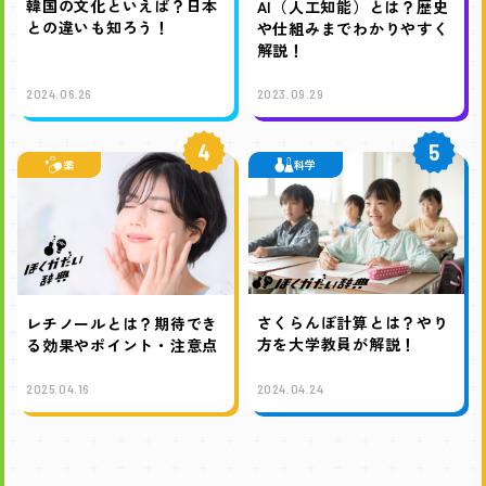
韓国の文化といえば？日本
AI（人工知能）とは？歴史
との違いも知ろう！
や仕組みまでわかりやすく
解説！
2024.06.26
2023.09.29
4
5
薬
科学
さくらんぼ計算とは？やり
レチノールとは？期待でき
方を大学教員が解説！
る効果やポイント・注意点
2025.04.16
2024.04.24