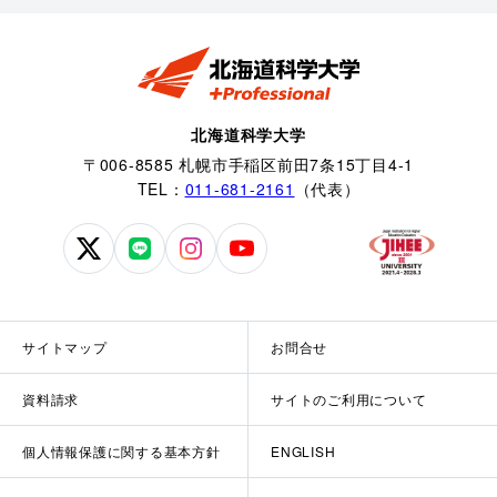
北海道科学大学
〒006-8585 札幌市手稲区前田7条15丁目4-1
TEL：
011-681-2161
（代表）
北
北
北
北
海
海
海
海
道
道
道
道
科
科
科
科
サイトマップ
お問合せ
学
学
学
学
大
大
大
大
資料請求
サイトのご利用について
学
学
学
学
公
公
公
公
個人情報保護に関する基本方針
ENGLISH
式
式
式
式