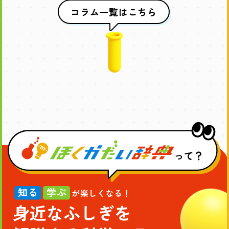
コラム一覧はこちら
ほ
く
か
だ
知
い
る・
辞
学