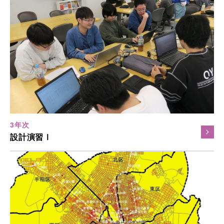
3年次
設計演習Ⅰ