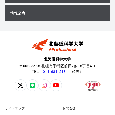
情報公表
北海道科学大学
〒006-8585 札幌市手稲区前田7条15丁目4-1
TEL：
011-681-2161
（代表）
北
北
北
北
海
海
海
海
道
道
道
道
科
科
科
科
サイトマップ
お問合せ
学
学
学
学