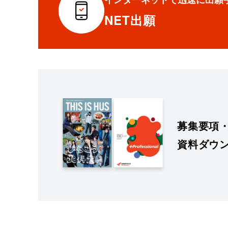
NET出願
募集要項
資料ダウ