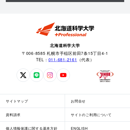
北海道科学大学
〒006-8585 札幌市手稲区前田7条15丁目4-1
TEL：
011-681-2161
（代表）
北
北
北
北
海
海
海
海
道
道
道
道
科
科
科
科
サイトマップ
お問合せ
学
学
学
学
大
大
大
大
資料請求
サイトのご利用について
学
学
学
学
公
公
公
公
個人情報保護に関する基本方針
ENGLISH