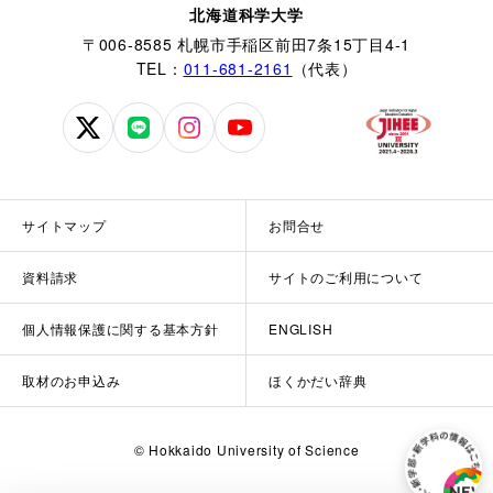
北海道科学大学
〒006-8585 札幌市手稲区前田7条15丁目4-1
TEL：
011-681-2161
（代表）
北
北
北
北
海
海
海
海
道
道
道
道
科
科
科
科
サイトマップ
お問合せ
学
学
学
学
大
大
大
大
資料請求
サイトのご利用について
学
学
学
学
公
公
公
公
個人情報保護に関する基本方針
ENGLISH
式
式
式
式
X
LINE
Instagram
YouTube
取材のお申込み
ほくかだい辞典
© Hokkaido University of Science