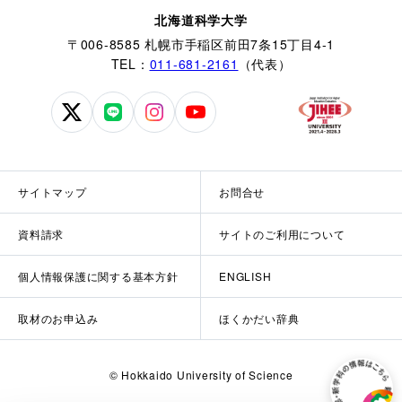
北海道科学大学
〒006-8585 札幌市手稲区前田7条15丁目4-1
TEL：
011-681-2161
（代表）
北
北
北
北
海
海
海
海
道
道
道
道
科
科
科
科
サイトマップ
お問合せ
学
学
学
学
大
大
大
大
資料請求
サイトのご利用について
学
学
学
学
公
公
公
公
個人情報保護に関する基本方針
ENGLISH
式
式
式
式
X
LINE
Instagram
YouTube
取材のお申込み
ほくかだい辞典
© Hokkaido University of Science