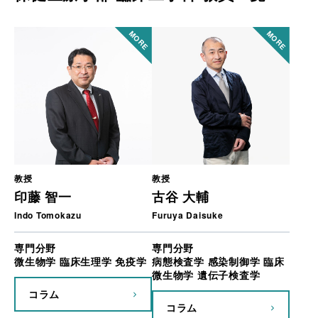
教授
教授
印藤 智一
古谷 大輔
Indo Tomokazu
Furuya Daisuke
専門分野
専門分野
微生物学 臨床生理学 免疫学
病態検査学 感染制御学 臨床
微生物学 遺伝子検査学
コラム
コラム