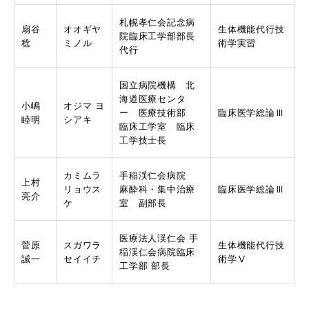
札幌孝仁会記念病
扇谷 
オオギヤ 
生体機能代行技
院臨床工学部部長
稔
ミノル
術学実習
代行
国立病院機構　北
海道医療センタ
小嶋 
オジマ ヨ
ー　医療技術部　
臨床医学総論Ⅲ
睦明
シアキ
臨床工学室　臨床
工学技士長
カミムラ 
手稲渓仁会病院　
上村 
リョウス
麻酔科・集中治療
臨床医学総論Ⅲ
亮介
ケ
室　副部長
医療法人渓仁会 手
菅原 
スガワラ 
生体機能代行技
稲渓仁会病院臨床
誠一
セイイチ
術学Ⅴ
工学部 部長