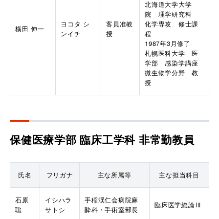
北海道大学大学
院　理学研究科　
ヨコタ シ
客員准教
化学専攻　修士課
横田 伸一
ンイチ
授
程

1987年3月修了

札幌医科大学　医
学部　感染学講座
微生物学分野　教
授
保健医療学部 臨床工学科
非常勤教員
氏名
フリガナ
主な所属等
主な担当科目
石原 
イシハラ 
手稲渓仁会病院麻
臨床医学総論Ⅲ
聡
サトシ
酔科・手術室部長