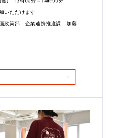
日(金)　13時00分～14時00分
加いただけます
画政策部　企業連携推進課　加藤　