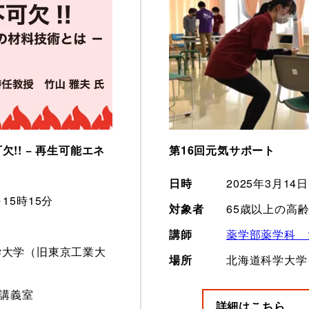
!! − 再生可能エネ
第16回元気サポート
日時
2025年3月14日
～15時15分
対象者
65歳以上の高
講師
薬学部薬学科　
学大学（旧東京工業大
場所
北海道科学大学
6講義室
詳細はこちら