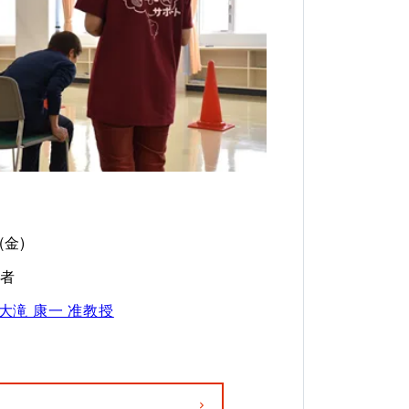
(金)
齢者
大滝 康一 准教授