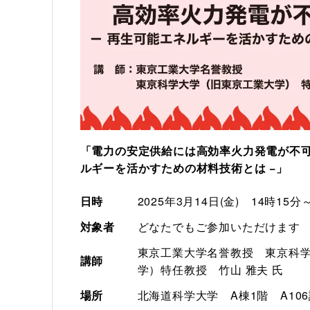
「電力の安定供給には高効率火力発電が不可欠
ルギーを活かすための材料技術とは −」
日時
2025年3月14日(金)　14時15分
対象者
どなたでもご参加いただけます
東京工業大学名誉教授　東京科
講師
学）特任教授　竹山 雅夫 氏
場所
北海道科学大学　A棟1階　A10