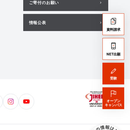
ご寄付のお願い
情報公表
資料請求
NET出願
受験
オープン
北
北
キャンパス
海
海
道
道
科
科