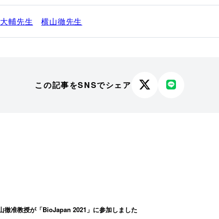
谷大輔先生
横山徹先生
この記事をSNSでシェア
X
LINE
で
で
シ
シ
ェ
ェ
ア
ア
す
す
る
る
准教授が「BioJapan 2021」に参加しました