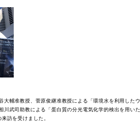
谷大輔准教授、菅原俊継准教授による「環境水を利用した
相川武司助教による「蛋白質の分光電気化学的検出を用い
の来訪を受けました。