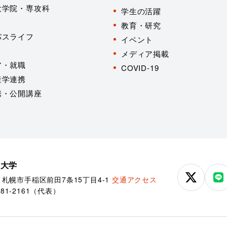
大学院・専攻科
学生の活躍
教育・研究
パスライフ
イベント
メディア掲載
ア・就職
COVID-19
産学連携
携・公開講座
学大学
85 札幌市手稲区前田7条15丁目4-1
交通アクセス
北
北
681-2161
（代表）
海
海
道
道
科
科