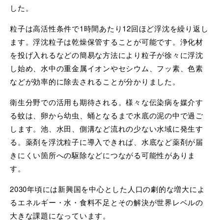
した。
粒子は高活性条件で
1
時間あたり
12
回ほど浮沈を繰り返し
ます。浮沈粒子は乾燥保管することが可能です。浄化材
を投げ入れるなどの簡易な方法により粒子が徐々に浮沈
し始め、水中の重金属イオンやセシウム、フッ素、色素
などが効率的に除去されることが分かりました。
衛生分野での活用も期待される。様々な伝染病を媒介す
る蚊は、卵から幼虫、蛹となるまで水底の泥の中で過ご
します。池、水田、側溝など流れの少ない水域に発生す
る。薬剤を浮沈粒子に導入できれば、水底など薬剤が届
きにくい箇所への駆除などにつながる可能性がありま
す。
2030
年頃には新興国を中心とした人口の劇的な増大によ
るエネルギー・水・食料不足とその解決が世界レベルの
大きな課題になっています。