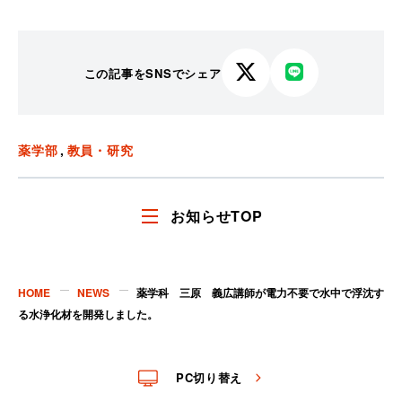
この記事をSNSでシェア
X
LINE
で
で
シ
シ
ェ
ェ
薬学部
教員・研究
ア
ア
す
す
る
る
お知らせTOP
HOME
NEWS
薬学科 三原 義広講師が電力不要で水中で浮沈す
る水浄化材を開発しました。
PC切り替え