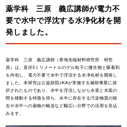
薬学科 三原 義広講師が電力不
要で水中で浮沈する水浄化材を開
発しました。
薬学科 三原 義広講師（寒地先端材料研究所 研究
員）
は、直径
5
ミリメートルのゲル粒子に微生物と吸着剤
を内包し、電力不要で水中で浮沈する水浄化材を開発し
ました。本研究は
公益財団
JKA
が実施する補助事業に採
択されたものであり、
水中を浮沈しながら水底と水面の
間を移動する特徴を持ち、水中に存在する汚染物質の除
去や水中への薬物の輸送など幅広い分野での活用を見込
みます。