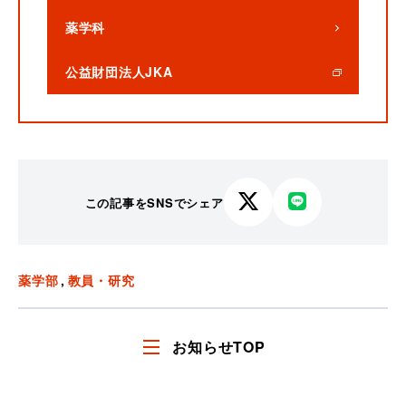
薬学科
公益財団法人JKA
この記事をSNSでシェア
X
LINE
で
で
シ
シ
ェ
ェ
薬学部
教員・研究
ア
ア
す
す
る
る
お知らせTOP