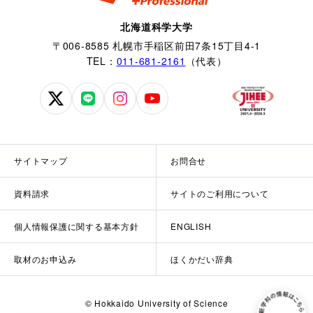
北海道科学大学
〒006-8585 札幌市手稲区前田7条15丁目4-1
TEL：
011-681-2161
（代表）
北
北
北
北
海
海
海
海
道
道
道
道
科
科
科
科
サイトマップ
お問合せ
学
学
学
学
大
大
大
大
資料請求
サイトのご利用について
学
学
学
学
公
公
公
公
個人情報保護に関する基本方針
ENGLISH
式
式
式
式
X
LINE
Instagram
YouTube
取材のお申込み
ほくかだい辞典
© Hokkaido University of Science