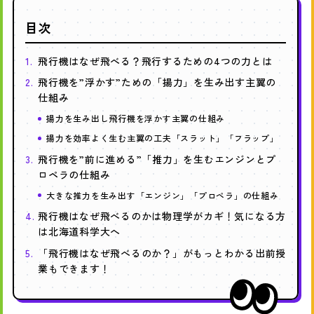
シ
シ
シ
ェ
ェ
ェ
目次
ア
ア
ア
飛行機はなぜ飛べる？飛行するための4つの力とは
す
す
す
る
る
る
飛行機を”浮かす”ための「揚力」を生み出す主翼の
仕組み
揚力を生み出し飛行機を浮かす主翼の仕組み
揚力を効率よく生む主翼の工夫「スラット」「フラップ」
飛行機を”前に進める”「推力」を生むエンジンとプ
ロペラの仕組み
大きな推力を生み出す「エンジン」「プロペラ」の仕組み
飛行機はなぜ飛べるのかは物理学がカギ！気になる方
は北海道科学大へ
「飛行機はなぜ飛べるのか？」がもっとわかる出前授
業もできます！