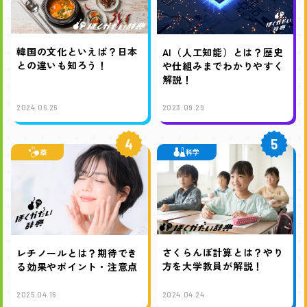
韓国の文化といえば？日本
AI（人工知能）とは？歴史
との違いも知ろう！
や仕組みまでわかりやすく
解説！
2024.06.26
2023.09.29
4
5
薬
科学
さくらんぼ計算とは？やり
レチノールとは？期待でき
方を大学教員が解説！
る効果やポイント・注意点
2025.04.16
2024.04.24