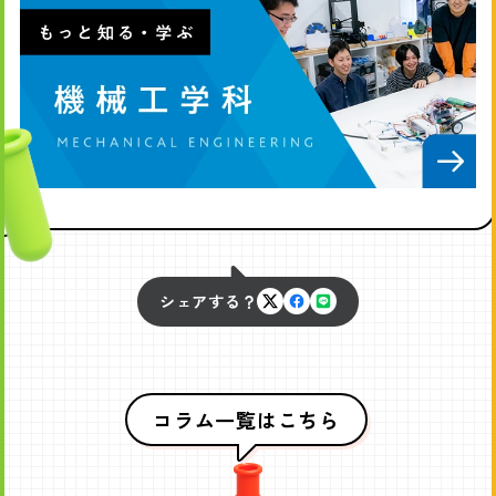
シェアする？
X
Facebook
LINE
で
で
で
シ
シ
シ
ェ
ェ
ェ
コラム一覧はこちら
ア
ア
ア
す
す
す
る
る
る