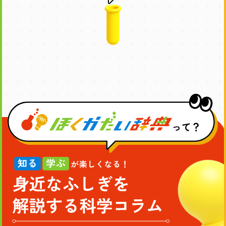
ほ
く
か
だ
知
い
る・
辞
学
典
ぶ
が
っ
楽