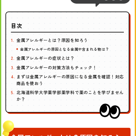
X
Faceboo
LINE
で
で
で
シ
シ
シ
ェ
ェ
ェ
目次
ア
ア
ア
金属アレルギーとは？原因を知ろう
す
す
す
る
る
る
金属アレルギーの原因となる金属や含まれる物は？
金属アレルギーの症状とは？
金属アレルギーの対策方法もチェック！
まずは金属アレルギーの原因になる金属を確認！対応
商品を使おう
北海道科学大学薬学部薬学科で薬のことを学びません
か？