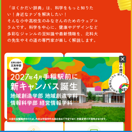
て？
し
「ほくかだい辞典」は、科学をもっと知りた
く
い！身近なナゾを解決したい！
そんな小中高校生のみなさんのためのウェブコ
な
ラムです。科学を中心に、健康やデザインなど
る！
多彩なジャンルの豆知識や最新情報を、北科大
身
の先生やその道の専門家が楽しく解説します。
近
な
ふ
し
ぎ
科学
健康
を
世界は楽しい科学であふ
みなさんの健康に関する
解
れている。楽しい科学の
コラムを北科大の先生が
説
コラムを北科大の先生が
監修します。
す
監修します。
る
科
学