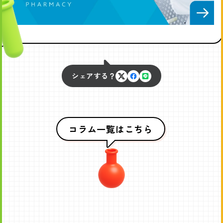
シェアする？
X
Facebook
LINE
で
で
で
シ
シ
シ
ェ
ェ
ェ
コラム一覧はこちら
ア
ア
ア
す
す
す
る
る
る