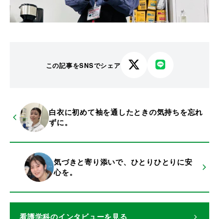
この記事をSNSでシェア
X
LINE
で
で
シ
シ
ェ
ェ
白衣に初めて袖を通したときの気持ちを忘れ
ア
ア
ずに。
す
す
る
る
気づきと寄り添いで、ひとりひとりに安
心を。
看護学科
のインタビューを見る