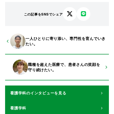
この記事をSNSでシェア
X
LINE
で
で
シ
シ
ェ
ェ
一人ひとりに寄り添い、専門性を育んでいき
ア
ア
たい。
す
す
る
る
職種を超えた医療で、患者さんの笑顔を
守り続けたい。
看護学科
のインタビューを見る
看護学科