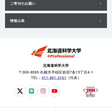
ご寄付のお願い
情報公表
北海道科学大学
〒006-8585 札幌市手稲区前田7条15丁目4-1
TEL：
011-681-2161
（代表）
北
北
北
北
海
海
海
海
道
道
道
道
科
科
科
科