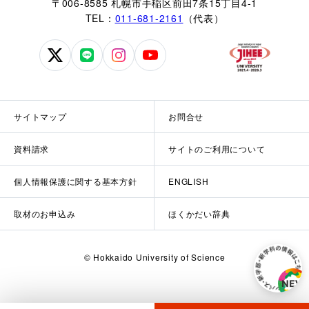
〒006-8585 札幌市手稲区前田7条15丁目4-1
TEL：
011-681-2161
（代表）
北
北
北
北
海
海
海
海
道
道
道
道
科
科
科
科
サイトマップ
お問合せ
学
学
学
学
大
大
大
大
資料請求
サイトのご利用について
学
学
学
学
公
公
公
公
個人情報保護に関する基本方針
ENGLISH
式
式
式
式
X
LINE
Instagram
YouTube
取材のお申込み
ほくかだい辞典
© Hokkaido University of Science