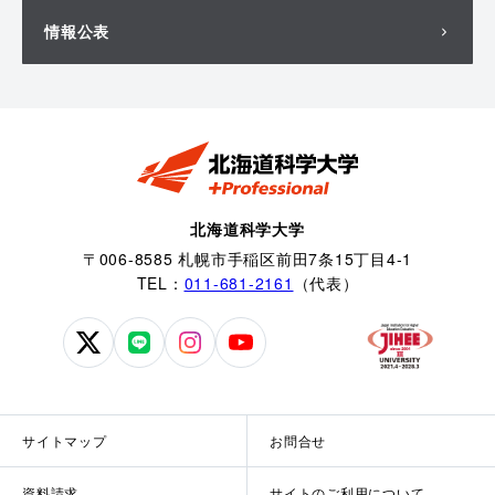
情報公表
北海道科学大学
〒006-8585 札幌市手稲区前田7条15丁目4-1
TEL：
011-681-2161
（代表）
北
北
北
北
海
海
海
海
道
道
道
道
科
科
科
科
サイトマップ
お問合せ
学
学
学
学
大
大
大
大
資料請求
サイトのご利用について