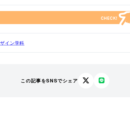
デザイン学科
この記事をSNSでシェア
X
LINE
で
で
シ
シ
ェ
ェ
ア
ア
す
す
る
る