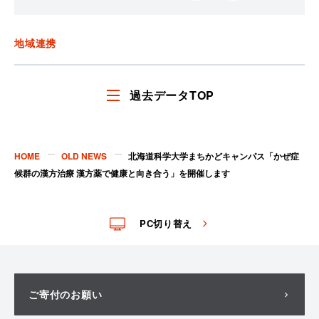
で
で
シ
シ
ェ
ェ
地域連携
ア
ア
す
す
る
る
過去データTOP
HOME
OLD NEWS
北海道科学大学まちかどキャンパス「かぜ症
候群の漢方治療 漢方薬で健康と向き合う」を開催します
PC切り替え
ご寄付のお願い