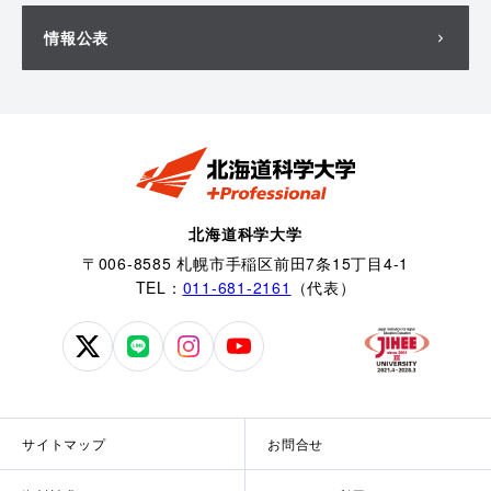
情報公表
北海道科学大学
〒006-8585 札幌市手稲区前田7条15丁目4-1
TEL：
011-681-2161
（代表）
北
北
北
北
海
海
海
海
道
道
道
道
科
科
科
科
サイトマップ
お問合せ
学
学
学
学
大
大
大
大