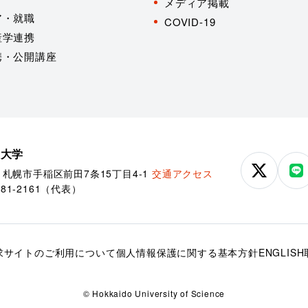
メディア掲載
ア・就職
COVID-19
産学連携
携・公開講座
学大学
85 札幌市手稲区前田7条15丁目4-1
交通アクセス
北
北
681-2161
（代表）
海
海
道
道
科
科
学
学
求
サイトのご利用について
個人情報保護に関する基本方針
ENGLISH
大
大
学
学
© Hokkaido University of Science
公
公