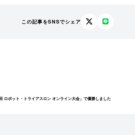
この記事をSNSでシェア
X
LINE
で
で
シ
シ
ェ
ェ
ア
ア
す
す
る
る
回 ロボット・トライアスロン オンライン大会」で優勝しました