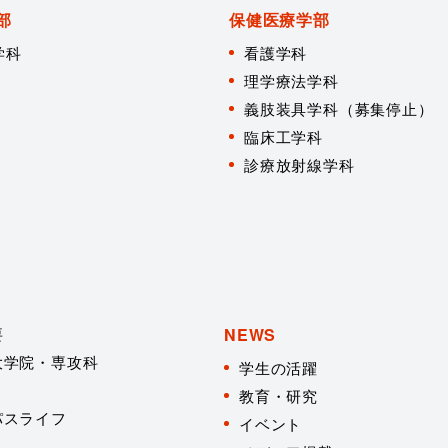
部
保健医療学部
学科
看護学科
理学療法学科
義肢装具学科（募集停止）
臨床工学科
診療放射線学科
要
NEWS
大学院・専攻科
学生の活躍
教育・研究
パスライフ
イベント