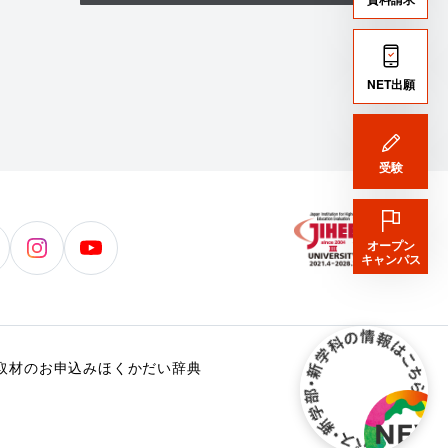
NET出願
受験
オープン
北
北
キャンパス
海
海
道
道
科
科
学
学
取材のお申込み
ほくかだい辞典
大
大
学
学
公
公