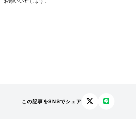
、お願いいたします。
この記事をSNSでシェア
X
LINE
で
で
シ
シ
ェ
ェ
ア
ア