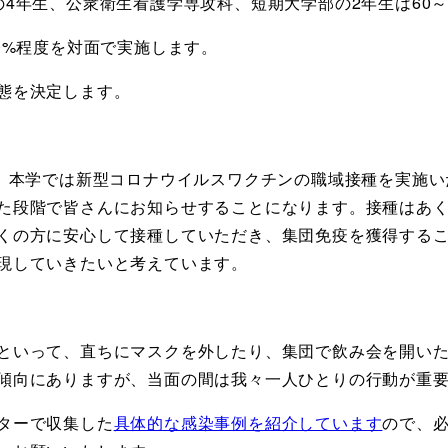
4年生、公衆衛生看護学専攻科、短期大学部の2年生は60～
0%程度を対面で実施します。
態を決定します。
り、本学では新型コロナウイルスワクチンの職域接種を実施
た段階で皆さんにお知らせすることになります。接種はあ
くの方に安心して接種していただき、集団免疫を獲得する
現していきたいと考えています。
といって、直ちにマスクを外したり、集団で飲み会を開い
傾向にありますが、当面の間は我々一人ひとりの行動が重
ターで収集した
具体的な感染事例を紹介しています
ので、