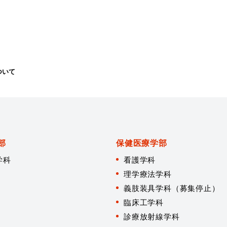
す
す
る
る
ついて
部
保健医療学部
学科
看護学科
理学療法学科
義肢装具学科（募集停止）
臨床工学科
診療放射線学科