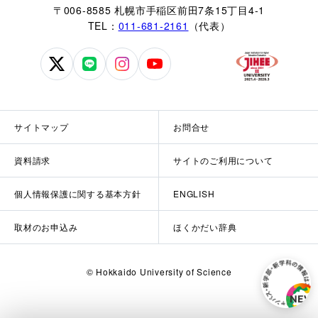
〒006-8585 札幌市手稲区前田7条15丁目4-1
TEL：
011-681-2161
（代表）
北
北
北
北
海
海
海
海
道
道
道
道
科
科
科
科
サイトマップ
お問合せ
学
学
学
学
大
大
大
大
資料請求
サイトのご利用について
学
学
学
学
公
公
公
公
個人情報保護に関する基本方針
ENGLISH
式
式
式
式
X
LINE
Instagram
YouTube
取材のお申込み
ほくかだい辞典
© Hokkaido University of Science