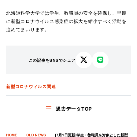
北海道科学大学では学生、教職員の安全を確保し、早期
に新型コロナウイルス感染症の拡大を縮小すべく活動を
進めてまいります。
この記事をSNSでシェア
X
LINE
で
で
シ
シ
ェ
ェ
新型コロナウィルス関連
ア
ア
す
す
る
る
過去データTOP
HOME
OLD NEWS
[7月1日更新]学生・教職員を対象とした新型