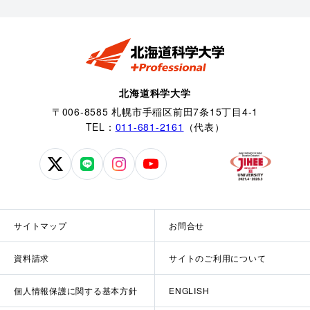
北海道科学大学
〒006-8585 札幌市手稲区前田7条15丁目4-1
TEL：
011-681-2161
（代表）
北
北
北
北
海
海
海
海
道
道
道
道
科
科
科
科
サイトマップ
お問合せ
学
学
学
学
大
大
大
大
資料請求
サイトのご利用について
学
学
学
学
公
公
公
公
個人情報保護に関する基本方針
ENGLISH
式
式
式
式