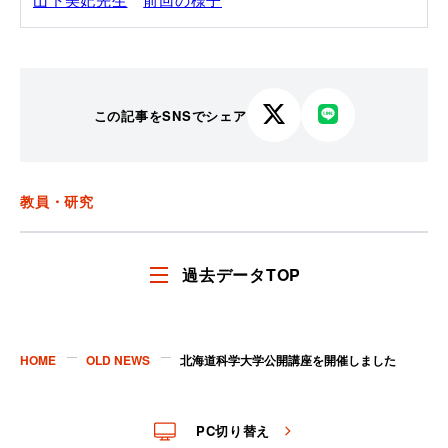
この記事をSNSでシェア
X
LINE
で
で
シ
シ
ェ
ェ
教員・研究
ア
ア
す
す
る
る
過去データTOP
HOME
OLD NEWS
北海道科学大学公開講座を開催しました
PC切り替え