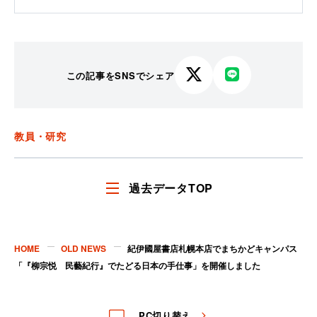
この記事をSNSでシェア
X
LINE
で
で
シ
シ
ェ
ェ
教員・研究
ア
ア
す
す
る
る
過去データTOP
HOME
OLD NEWS
紀伊國屋書店札幌本店でまちかどキャンパス
「『柳宗悦 民藝紀行』でたどる日本の手仕事」を開催しました
PC切り替え