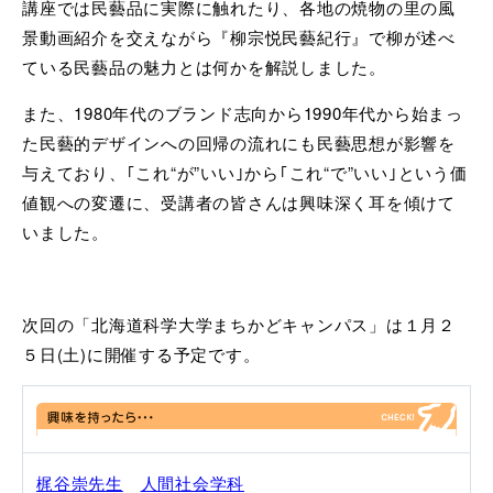
講座では民藝品に実際に触れたり、各地の焼物の里の風
景動画紹介を交えながら『柳宗悦民藝紀行』で柳が述べ
ている民藝品の魅力とは何かを解説しました。
また、1980年代のブランド志向から1990年代から始まっ
た民藝的デザインへの回帰の流れにも民藝思想が影響を
与えており、｢これ“が”いい｣から｢これ“で”いい｣という価
値観への変遷に、受講者の皆さんは興味深く耳を傾けて
いました。
次回の「北海道科学大学まちかどキャンパス」は１月２
５日(土)に開催する予定です。
梶谷崇先生
人間社会学科