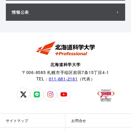
情報公表
北海道科学大学
〒006-8585 札幌市手稲区前田7条15丁目4-1
TEL：
011-681-2161
（代表）
北
北
北
北
海
海
海
海
道
道
道
道
科
科
科
科
サイトマップ
お問合せ
学
学
学
学