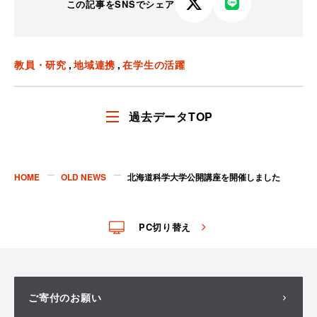
この記事をSNSでシェア
X
LINE
で
で
シ
シ
ェ
ェ
教員・研究
地域連携
在学生の活躍
ア
ア
す
す
る
る
過去データTOP
HOME
OLD NEWS
北海道科学大学公開講座を開催しました
PC切り替え
ご寄付のお願い