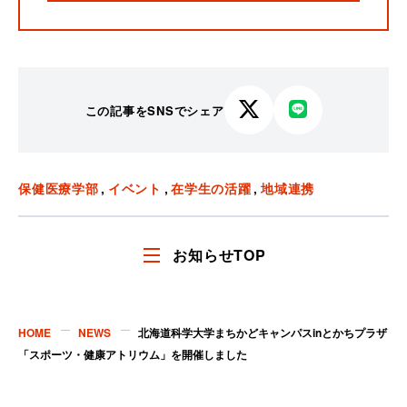
この記事をSNSでシェア
X
LINE
で
で
シ
シ
ェ
ェ
保健医療学部
イベント
在学生の活躍
地域連携
ア
ア
す
す
る
る
お知らせTOP
HOME
NEWS
北海道科学大学まちかどキャンパスinとかちプラザ
「スポーツ・健康アトリウム」を開催しました