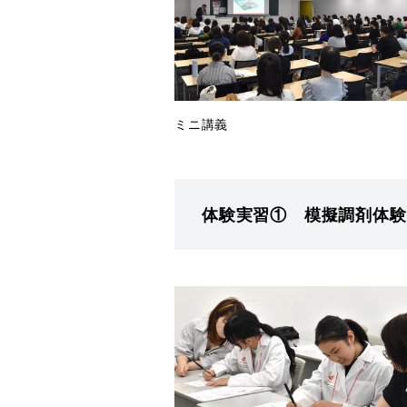
ミニ講義
体験実習① 模擬調剤体験