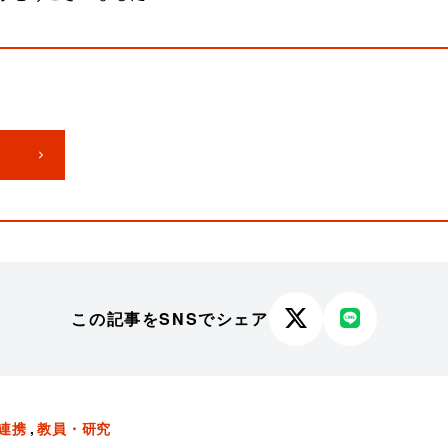
この記事をSNSでシェア
X
LINE
で
で
シ
シ
ェ
ェ
連携
教員・研究
ア
ア