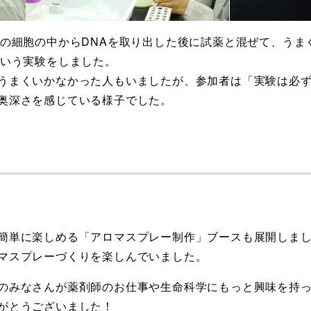
の細胞の中から
DNA
を取り
出し
た後に
試薬
と
混ぜて、うま
という実験をしました。
うまくいかなかった⼈もいましたが、参加者は「実験は必
奥深さを感じている様⼦でした
。
簡単に楽しめる「アロマスプレー制作」ブースも展開しま
マスプレーづくりを楽しんでいました。
のみなさんが薬剤師のお仕事や生命科学にもっと興味を持
がとうございました！