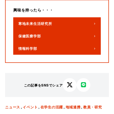
興味を持ったら・・・
寒地未来生活研究所
保健医療学部
情報科学部
この記事をSNSでシェア
X
LINE
で
で
シ
シ
ェ
ェ
ニュース
イベント
在学生の活躍
地域連携
教員・研究
ア
ア