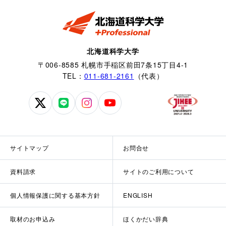
北海道科学大学
〒006-8585 札幌市手稲区前田7条15丁目4-1
TEL：
011-681-2161
（代表）
北
北
北
北
海
海
海
海
道
道
道
道
科
科
科
科
サイトマップ
お問合せ
学
学
学
学
大
大
大
大
資料請求
サイトのご利用について
学
学
学
学
公
公
公
公
個人情報保護に関する基本方針
ENGLISH
式
式
式
式
X
LINE
Instagram
YouTube
取材のお申込み
ほくかだい辞典