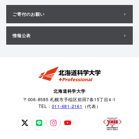
ご寄付のお願い
情報公表
北海道科学大学
〒006-8585 札幌市手稲区前田7条15丁目4-1
TEL：
011-681-2161
（代表）
北
北
北
北
海
海
海
海