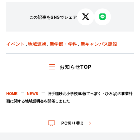
この記事をSNSでシェア
X
LINE
で
で
シ
シ
ェ
ェ
イベント
地域連携
新学部・学科
新キャンパス建設
ア
ア
す
す
る
る
お知らせTOP
HOME
NEWS
旧手稲鉄北小学校跡地(てっぽく・ひろば)の事業計
画に関する地域説明会を開催しました
PC切り替え