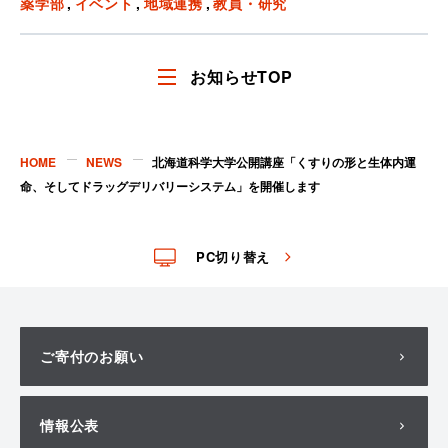
薬学部
イベント
地域連携
教員・研究
ア
ア
す
す
る
る
お知らせTOP
HOME
NEWS
北海道科学大学公開講座「くすりの形と生体内運
命、そしてドラッグデリバリーシステム」を開催します
PC切り替え
ご寄付のお願い
情報公表