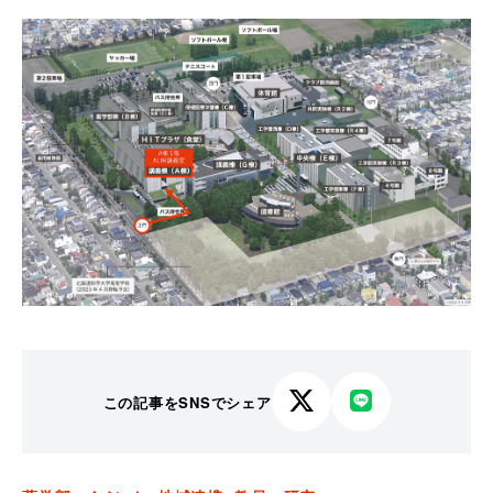
この記事をSNSでシェア
X
LINE
で
で
シ
シ
ェ
ェ