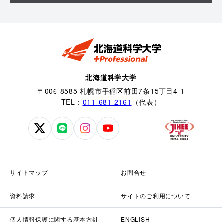
北海道科学大学
〒006-8585 札幌市手稲区前田7条15丁目4-1
TEL：
011-681-2161
（代表）
北
北
北
北
海
海
海
海
道
道
道
道
科
科
科
科
サイトマップ
お問合せ
学
学
学
学
大
大
大
大
資料請求
サイトのご利用について
学
学
学
学
公
公
公
公
個人情報保護に関する基本方針
ENGLISH