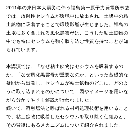
2011年の東日本大震災に伴う福島第一原子力発電所事故
では、
放射性セシウムが環境中に放出され、
土壌中の粘
土鉱物に吸着することで環境影響が生じました。
福島の
土壌に多く含まれる風化黒雲母は、
こうした粘土鉱物の
中でも特にセシウムを強く取り込む性質を持つ
ことが知
られています。
本講演では、「なぜ粘土鉱物はセシウムを吸着するの
か」「
なぜ風化黒雲母が重要なのか」といった基礎的な
疑問から出発し、
セシウムが粘土鉱物のどこに、
どのよ
うに取り込まれるのかについて、
図やイメージを用いな
がら分かりやすく解説が行われました。
続いて、溶融塩法と呼ばれる材料処理技術を用いること
で、
粘土鉱物に吸着したセシウムを取り除く仕組みと、
その背後にあるメカニズムについて紹介されました。