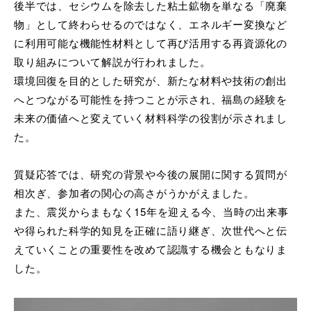
後半では、セシウムを除去した粘土鉱物を単なる「廃棄
物」
として終わらせるのではなく、
エネルギー変換など
に利用可能な機能性材料として再び活用する再
資源化の
取り組みについて解説が行われました。
環境回復を目的とした研究が、
新たな材料や技術の創出
へとつながる可能性を持つことが示され、
福島の経験を
未来の価値へと変えていく材料科学の役割が示されま
し
た。
質疑応答では、研究の背景や今後の展開に関する質問が
相次ぎ、
参加者の関心の高さがうかがえました。
また、
震災からまもなく15年を迎える今、
当時の出来事
や得られた科学的知見を正確に語り継ぎ、
次世代へと伝
えていくことの重要性を改めて認識する機会ともなり
ま
した。