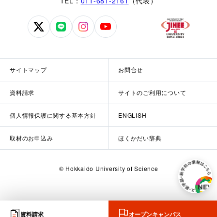
TEL：
011-681-2161
（代表）
北
北
北
北
海
海
海
海
道
道
道
道
科
科
科
科
サイトマップ
お問合せ
学
学
学
学
大
大
大
大
資料請求
サイトのご利用について
学
学
学
学
公
公
公
公
個人情報保護に関する基本方針
ENGLISH
式
式
式
式
X
LINE
Instagram
YouTube
取材のお申込み
ほくかだい辞典
© Hokkaido University of Science
資料請求
オープンキャンパス