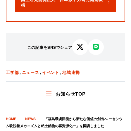
構
この記事をSNSでシェア
X
LINE
で
で
シ
シ
ェ
ェ
工学部
ニュース
イベント
地域連携
ア
ア
す
す
る
る
お知らせTOP
HOME
NEWS
「福島環境回復から新たな価値の創出へ ーセシウ
ム吸脱着メカニズムと粘土鉱物の再資源化ー」を開講しました