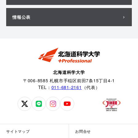
情報公表
北海道科学大学
〒006-8585 札幌市手稲区前田7条15丁目4-1
TEL：
011-681-2161
（代表）
北
北
北
北
海
海
海
海
道
道
道
道
科
科
科
科
サイトマップ
お問合せ
学
学
学
学