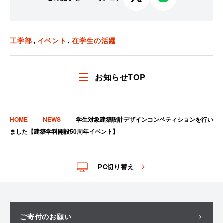
X
LINE
で
で
シ
シ
ェ
ェ
工学部
イベント
在学生の活躍
ア
ア
す
す
る
る
お知らせTOP
HOME
NEWS
学生対象建築設計デザインコンペティションを行い
ました【建築学科開設50周年イベント】
PC切り替え
ご寄付のお願い