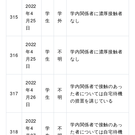
2022
年
4
学
学
学内関係者に濃厚接触者
315
月
25
生
外
なし
日
2022
年
4
学
不
学内関係者に濃厚接触者
316
月
25
生
明
なし
日
2022
学内関係者で接触のあっ
年
4
学
不
317
た者については自宅待機
月
26
生
明
の措置を講じている
日
2022
学内関係者で接触のあっ
年
4
学
不
318
た者については自宅待機