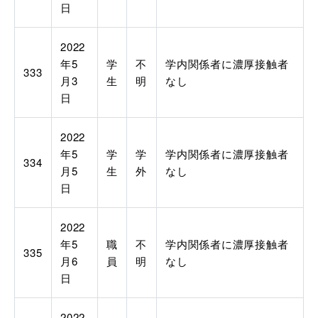
日
2022
年
5
学
不
学内関係者に濃厚接触者
333
月
3
生
明
なし
日
2022
年
5
学
学
学内関係者に濃厚接触者
334
月
5
生
外
なし
日
2022
年
5
職
不
学内関係者に濃厚接触者
335
月
6
員
明
なし
日
2022