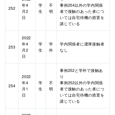
年4
学
不
事例254以外の学内関係
252
月2
生
明
者で接触のあった者につ
日
いては自宅待機の措置を
講じている
2022
年4
学
学
学内関係者に濃厚接触者
253
月2
生
外
なし
日
事例252と学外で接触あ
2022
り
年4
学
不
事例252以外の学内関係
254
月1
生
明
者で接触のあった者につ
日
いては自宅待機の措置を
講じている