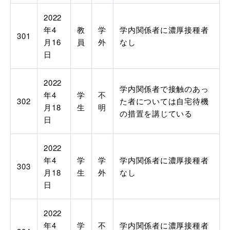
2022
年
4
教
学
学内関係者に濃厚接種者
301
月
16
員
外
なし
日
2022
学内関係者で接触のあっ
年
4
学
不
302
た者については自宅待機
月
18
生
明
の措置を講じている
日
2022
年
4
学
学
学内関係者に濃厚接種者
303
月
18
生
外
なし
日
2022
年
4
学
不
学内関係者に濃厚接種者