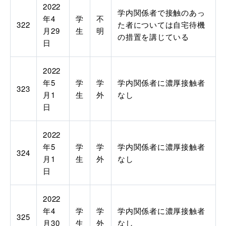
2022
学内関係者で接触のあっ
年
4
学
不
322
た者については自宅待機
月
29
生
明
の措置を講じている
日
2022
年
5
学
学
学内関係者に濃厚接触者
323
月
1
生
外
なし
日
2022
年
5
学
学
学内関係者に濃厚接触者
324
月
1
生
外
なし
日
2022
年
4
学
学
学内関係者に濃厚接触者
325
月
30
生
外
なし