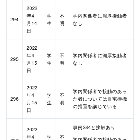
2022
年
4
学
不
学内関係者に濃厚接触者
294
月
14
生
明
なし
日
2022
年
4
学
不
学内関係者に濃厚接触者
295
月
15
生
明
なし
日
2022
学内関係者で接触のあっ
年
4
学
不
296
た者については自宅待機
月
15
生
明
の措置を講じている
日
事例
284
と接触あり
2022
年
4
学
不
学内関係者で接触のあっ