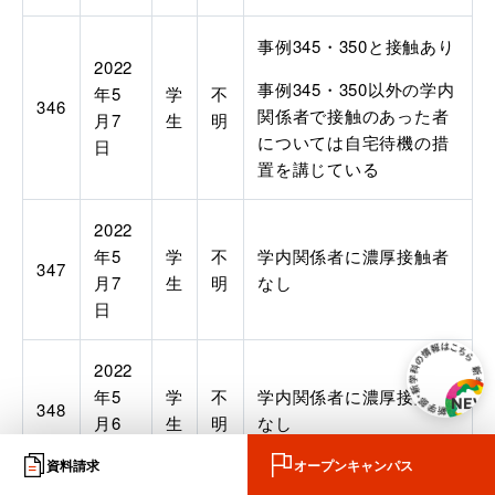
事例
345
・
350
と接触あり
2022
事例
345
・
350
以外の学内
年
5
学
不
346
関係者で接触のあった者
月
7
生
明
については自宅待機の措
日
置を講じている
2022
年
5
学
不
学内関係者に濃厚接触者
347
月
7
生
明
なし
日
2022
年
5
学
不
学内関係者に濃厚接触者
348
月
6
生
明
なし
日
資料請求
オープンキャンパス