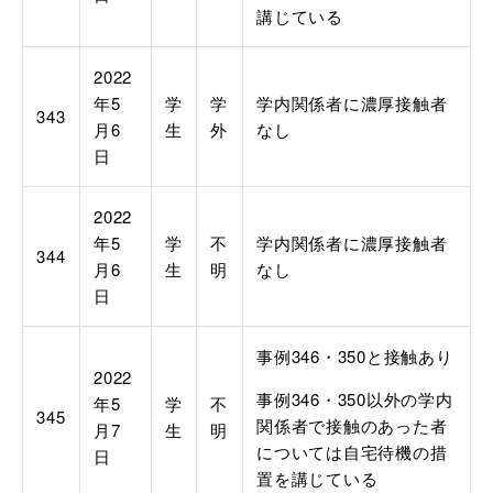
講じている
2022
年
5
学
学
学内関係者に濃厚接触者
343
月
6
生
外
なし
日
2022
年
5
学
不
学内関係者に濃厚接触者
344
月
6
生
明
なし
日
事例
346
・
350
と接触あり
2022
事例
346
・
350
以外の学内
年
5
学
不
345
関係者で接触のあった者
月
7
生
明
については自宅待機の措
日
置を講じている