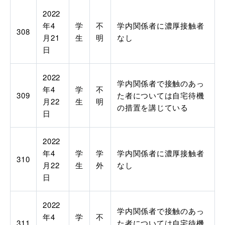
2022
年
4
学
不
学内関係者に濃厚接触者
308
月
21
生
明
なし
日
2022
学内関係者で接触のあっ
年
4
学
不
309
た者については自宅待機
月
22
生
明
の措置を講じている
日
2022
年
4
学
学
学内関係者に濃厚接触者
310
月
22
生
外
なし
日
2022
学内関係者で接触のあっ
年
4
学
不
311
た者については自宅待機