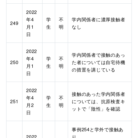
2022
年4
学
不
学内関係者に濃厚接触者
249
月1
生
明
なし
日
2022
学内関係者で接触のあっ
年4
学
不
250
た者については自宅待機
月1
生
明
の措置を講じている
日
2022
接触のあった学内関係者
年4
学
不
251
については、抗原検査キ
月2
生
明
ットで「陰性」を確認
日
事例254と学外で接触あ
2022
り