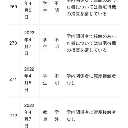
年4
学
不
269
た者については自宅待機
月5
生
明
の措置を講じている
日
2022
学内関係者で接触のあっ
年4
学
不
270
た者については自宅待機
月7
生
明
の措置を講じている
日
2022
年4
学
不
学内関係者に濃厚接触者
271
月5
生
明
なし
日
2022
年4
教
学
学内関係者に濃厚接触者
272
月7
員
外
なし
日