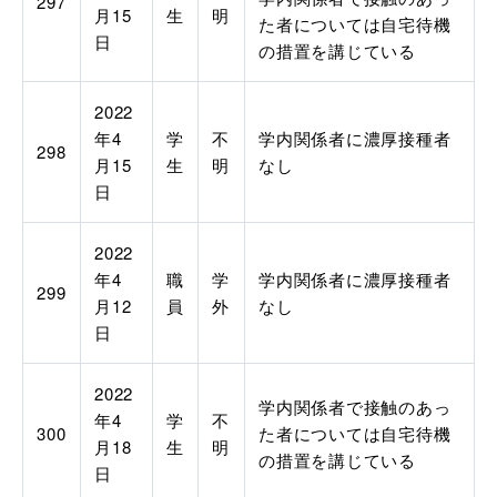
297
月
15
生
明
た者については自宅待機
日
の措置を講じている
2022
年
4
学
不
学内関係者に濃厚接種者
298
月
15
生
明
なし
日
2022
年
4
職
学
学内関係者に濃厚接種者
299
月
12
員
外
なし
日
2022
学内関係者で接触のあっ
年
4
学
不
300
た者については自宅待機
月
18
生
明
の措置を講じている
日