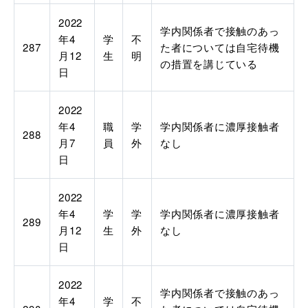
2022
学内関係者で接触のあっ
年4
学
不
287
た者については自宅待機
月12
生
明
の措置を講じている
日
2022
年4
職
学
学内関係者に濃厚接触者
288
月7
員
外
なし
日
2022
年
4
学
学
学内関係者に濃厚接触者
289
月
12
生
外
なし
日
2022
学内関係者で接触のあっ
年
4
学
不