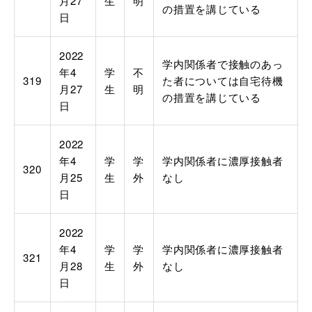
月
27
生
明
の措置を講じている
日
2022
学内関係者で接触のあっ
年
4
学
不
319
た者については自宅待機
月
27
生
明
の措置を講じている
日
2022
年
4
学
学
学内関係者に濃厚接触者
320
月
25
生
外
なし
日
2022
年
4
学
学
学内関係者に濃厚接触者
321
月
28
生
外
なし
日