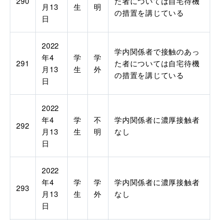
290
た者については自宅待機
月
13
生
明
の措置を講じている
日
2022
学内関係者で接触のあっ
年
4
学
学
291
た者については自宅待機
月
13
生
外
の措置を講じている
日
2022
年
4
学
不
学内関係者に濃厚接触者
292
月
13
生
明
なし
日
2022
年
4
学
学
学内関係者に濃厚接触者
293
月
13
生
外
なし
日