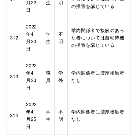
月
22
生
明
の措置を講じている
日
2022
学内関係者で接触のあっ
年
4
学
不
312
た者については自宅待機
月
23
生
明
の措置を講じている
日
2022
年
4
職
学
学内関係者に濃厚接触者
313
月
23
員
外
なし
日
2022
年
4
学
不
学内関係者に濃厚接触者
314
月
25
生
明
なし
日