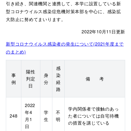
引き続き、関連機関と連携して、本学に設置している新
型コロナウイルス感染症危機対策本部を中心に、感染拡
大防止に努めてまいります。
2022年10
月11
日更新
新型コロナウイルス感染者の発生について(2021年度まで
のまとめ)
感
陽性
事
身
染
判定
備 考
例
分
経
日
路
2022
学内関係者で接触のあっ
年4
学
不
248
た者については自宅待機
月1
生
明
の措置を講じている
日