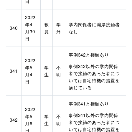
日
2022
年
4
教
学
学内関係者に濃厚接触者
340
月
30
員
外
なし
日
事例
342
と接触あり
2022
事例
342
以外の学内関係
年
5
学
不
341
者で接触のあった者につ
月
4
生
明
いては自宅待機の措置を
日
講じている
事例
341
と接触あり
2022
事例
341
以外の学内関係
年
5
学
不
342
者で接触のあった者につ
月
6
生
明
いては自宅待機の措置を
日