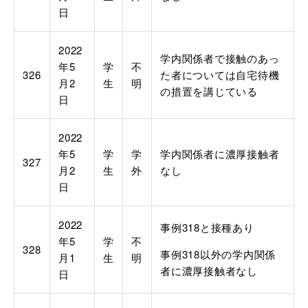
日
2022
学内関係者で接触のあっ
年
5
学
不
326
た者については自宅待機
月
2
生
明
の措置を講じている
日
2022
年
5
学
学
学内関係者に濃厚接触者
327
月
2
生
外
なし
日
2022
事例
318
と接種あり
年
5
学
不
328
事例
318
以外の学内関係
月
1
生
明
者に濃厚接触者なし
日