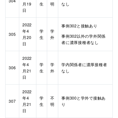
304
月
19
生
明
なし
日
2022
事例302
と接触あり
年
4
学
学
305
事例302
以外の学外関係
月
20
生
外
者に濃厚接種者なし
日
2022
年
4
学
学
学内関係者に濃厚接種者
306
月
21
生
外
なし
日
2022
年
4
学
不
事例300
と学外で接触あ
307
月
21
生
明
り
日