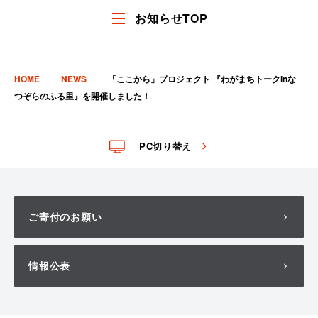
る
る
お知らせTOP
HOME
NEWS
「ここから」プロジェクト 『わがまちトークinな
つぞらのふる里』を開催しました！
PC切り替え
ご寄付のお願い
情報公表