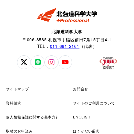
北海道科学大学
〒006-8585 札幌市手稲区前田7条15丁目4-1
TEL：
011-681-2161
（代表）
北
北
北
北
海
海
海
海
道
道
道
道
科
科
科
科
サイトマップ
お問合せ
学
学
学
学
大
大
大
大
資料請求
サイトのご利用について
学
学
学
学
公
公
公
公
個人情報保護に関する基本方針
ENGLISH
式
式
式
式
X
LINE
Instagram
YouTube
取材のお申込み
ほくかだい辞典