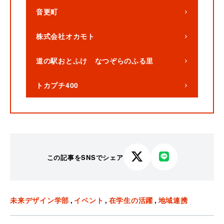
音更町
株式会社オカモト
道の駅おとふけ なつぞらのふる里
トカプチ400
この記事をSNSでシェア
X
LINE
で
で
シ
シ
ェ
ェ
未来デザイン学部
イベント
在学生の活躍
地域連携
ア
ア
す
す